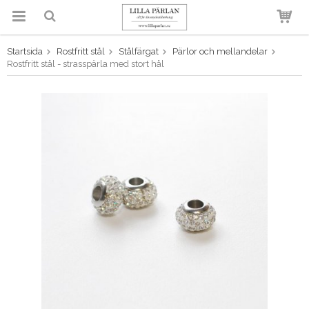
Startsida
Rostfritt stål
Stålfärgat
Pärlor och mellandelar
Produkten har blivit tillagd i
Rostfritt stål - strasspärla med stort hål
varukorgen