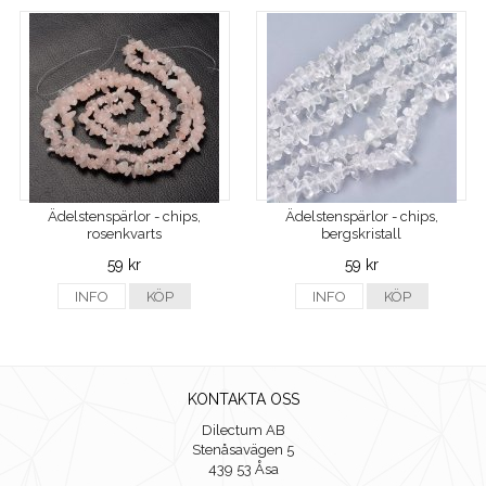
Ädelstenspärlor - chips,
Ädelstenspärlor - chips,
rosenkvarts
bergskristall
59 kr
59 kr
INFO
KÖP
INFO
KÖP
KONTAKTA OSS
Dilectum AB
Stenåsavägen 5
439 53 Åsa