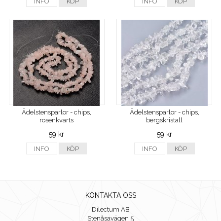
INFO
KÖP
INFO
KÖP
Ädelstenspärlor - chips,
Ädelstenspärlor - chips,
rosenkvarts
bergskristall
59 kr
59 kr
INFO
KÖP
INFO
KÖP
KONTAKTA OSS
Dilectum AB
Stenåsavägen 5