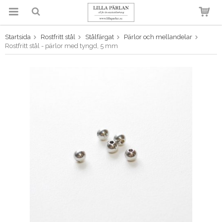
Startsida
Rostfritt stål
Stålfärgat
Pärlor och mellandelar
Produkten har blivit tillagd i
Rostfritt stål - pärlor med tyngd, 5 mm
varukorgen