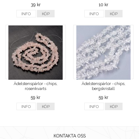
39 kr
10 kr
INFO
KÖP
INFO
KÖP
Ädelstenspärlor - chips,
Ädelstenspärlor - chips,
rosenkvarts
bergskristall
59 kr
59 kr
INFO
KÖP
INFO
KÖP
KONTAKTA OSS