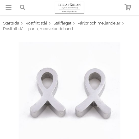
Startsida
Rostfritt stål
Stålfärgat
Pärlor och mellandelar
Produkten har blivit tillagd i
Rostfritt stål - pärla, medvetandeband
varukorgen