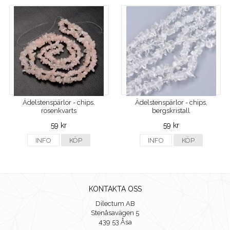
Ädelstenspärlor - chips,
Ädelstenspärlor - chips,
rosenkvarts
bergskristall
59 kr
59 kr
INFO
KÖP
INFO
KÖP
KONTAKTA OSS
Dilectum AB
Stenåsavägen 5
439 53 Åsa