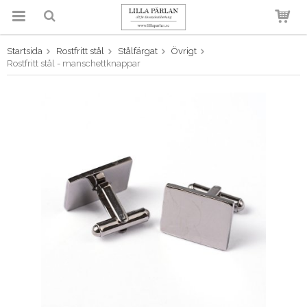
Startsida
Rostfritt stål
Stålfärgat
Övrigt
Produkten har blivit tillagd i
Rostfritt stål - manschettknappar
varukorgen