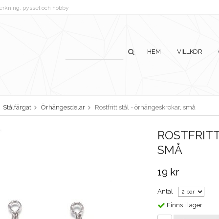
lverkning, pyssel och hobby
HEM
VILLKOR
Stålfärgat
Örhängesdelar
Rostfritt stål - örhängeskrokar, små
ROSTFRITT
SMÅ
19 kr
Antal
Finns i lager