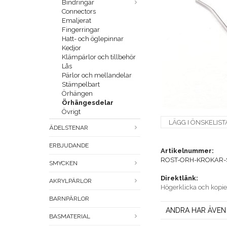
Bindringar
Connectors
Emaljerat
Fingerringar
Hatt- och öglepinnar
Kedjor
Klämpärlor och tillbehör
Lås
Pärlor och mellandelar
Stämpelbart
Örhängen
Örhängesdelar
Övrigt
LÄGG I ÖNSKELIST
ÄDELSTENAR
ERBJUDANDE
Artikelnummer:
ROST-ORH-KROKAR
SMYCKEN
Direktlänk:
AKRYLPÄRLOR
Högerklicka och kopi
BARNPÄRLOR
ANDRA HAR ÄVEN
BASMATERIAL