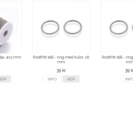
kedja, 4x3 mm
Rostfritt stål - ring med kulor, 18
Rostfritt stål - ri
mm
m
39 kr
39 k
KÖP
INFO
KÖP
INF