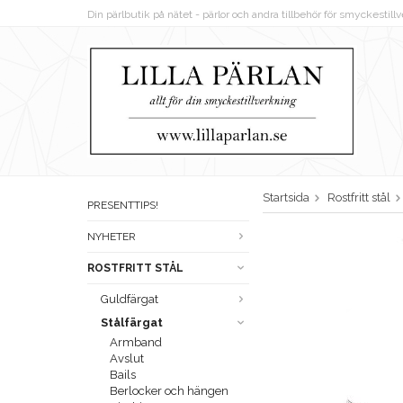
Din pärlbutik på nätet - pärlor och andra tillbehör för smyckestil
Startsida
Rostfritt stål
PRESENTTIPS!
NYHETER
ROSTFRITT STÅL
Guldfärgat
Stålfärgat
Armband
Avslut
Bails
Berlocker och hängen