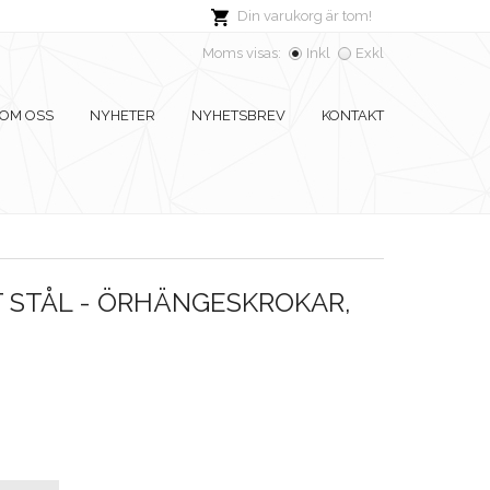
Din varukorg är tom!
Moms visas:
Inkl
Exkl
OM OSS
NYHETER
NYHETSBREV
KONTAKT
 STÅL - ÖRHÄNGESKROKAR,