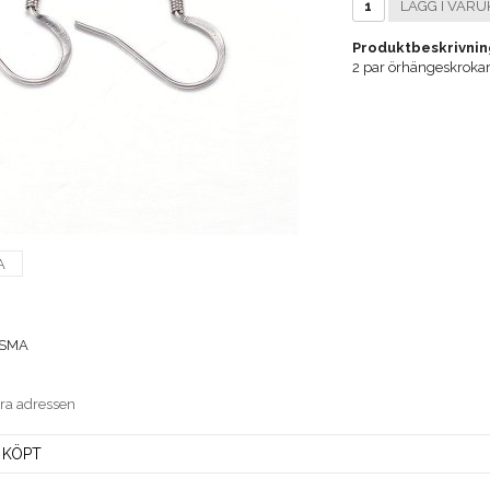
LÄGG I VARU
Produktbeskrivnin
2 par örhängeskrokar 
A
-SMA
era adressen
 KÖPT