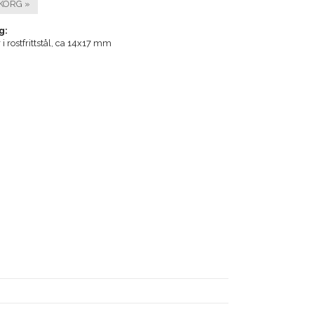
KORG »
g:
i rostfrittstål, ca 14x17 mm