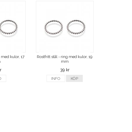
ng med kulor, 17
Rostfritt stål - ring med kulor, 19
m
mm
r
39 kr
O
INFO
KÖP