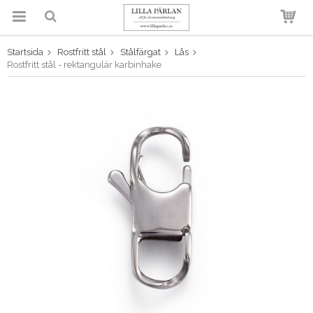
Startsida
Rostfritt stål
Stålfärgat
Lås
Produkten har blivit tillagd i
Rostfritt stål - rektangulär karbinhake
varukorgen