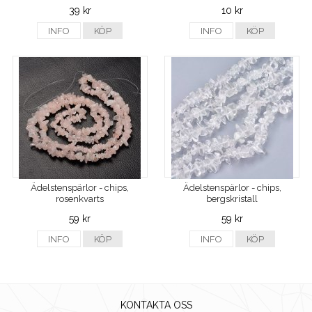
39 kr
10 kr
INFO
KÖP
INFO
KÖP
Ädelstenspärlor - chips,
Ädelstenspärlor - chips,
rosenkvarts
bergskristall
59 kr
59 kr
INFO
KÖP
INFO
KÖP
KONTAKTA OSS