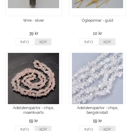
Wire - silver
Öglepinnar - guld
39 kr
10 kr
INFO
KÖP
INFO
KÖP
Ädelstenspärlor - chips,
Ädelstenspärlor - chips,
rosenkvarts
bergskristall
59 kr
59 kr
INFO
KÖP
INFO
KÖP