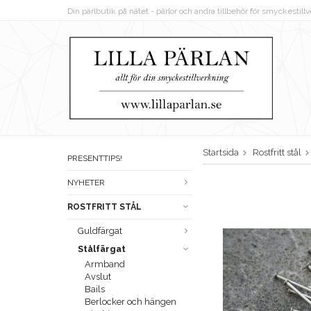
Din pärlbutik på nätet - pärlor och andra tillbehör för smyckestil
Startsida
Rostfritt stål
PRESENTTIPS!
NYHETER
ROSTFRITT STÅL
Guldfärgat
Stålfärgat
Armband
Avslut
Bails
Berlocker och hängen