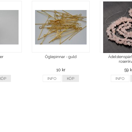
ver
Öglepinnar - guld
Ädelstenspärl
rosenkv
10 kr
59 k
KÖP
INFO
KÖP
INFO