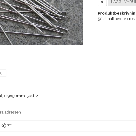
LÄGG I VARU
Produktbeskrivnin
50 st hattpinnar i ros
A
 stål, 0,9x50mm-50st-2
era adressen
 KÖPT