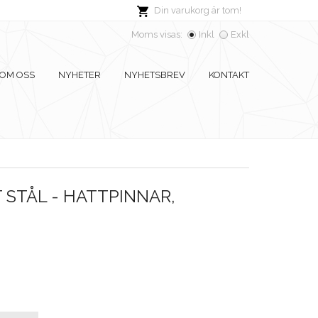
Din varukorg är tom!
Moms visas:
Inkl
Exkl
OM OSS
NYHETER
NYHETSBREV
KONTAKT
 STÅL - HATTPINNAR,