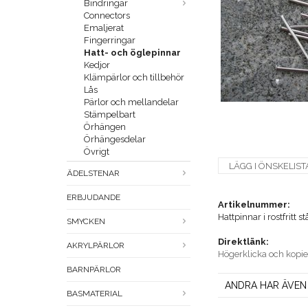
Bindringar
Connectors
Emaljerat
Fingerringar
Hatt- och öglepinnar
Kedjor
Klämpärlor och tillbehör
Lås
Pärlor och mellandelar
Stämpelbart
Örhängen
Örhängesdelar
Övrigt
LÄGG I ÖNSKELIST
ÄDELSTENAR
ERBJUDANDE
Artikelnummer:
Hattpinnar i rostfritt
SMYCKEN
Direktlänk:
AKRYLPÄRLOR
Högerklicka och kopi
BARNPÄRLOR
ANDRA HAR ÄVEN
BASMATERIAL