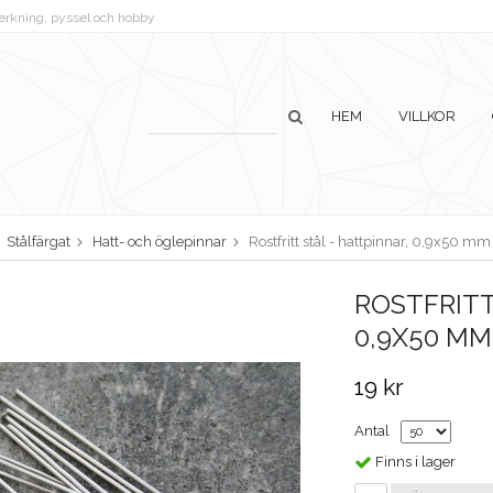
lverkning, pyssel och hobby
HEM
VILLKOR
Stålfärgat
Hatt- och öglepinnar
Rostfritt stål - hattpinnar, 0,9x50 mm
ROSTFRITT
0,9X50 MM
19 kr
Antal
Finns i lager