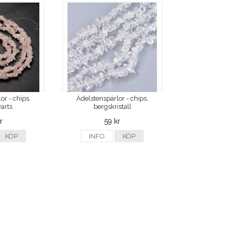
or - chips,
Ädelstenspärlor - chips,
arts
bergskristall
r
59 kr
KÖP
INFO
KÖP