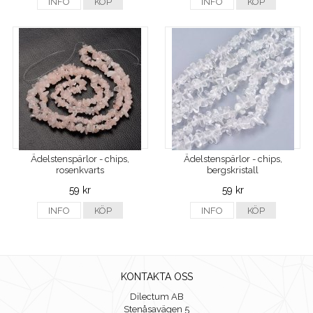
INFO
KÖP
INFO
KÖP
Ädelstenspärlor - chips,
Ädelstenspärlor - chips,
rosenkvarts
bergskristall
59 kr
59 kr
INFO
KÖP
INFO
KÖP
KONTAKTA OSS
Dilectum AB
Stenåsavägen 5