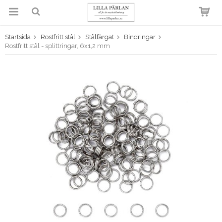
Startsida
Rostfritt stål
Stålfärgat
Bindringar
Produkten har blivit tillagd i
Rostfritt stål - splittringar, 6x1,2 mm
varukorgen