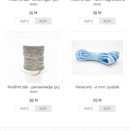
mm
mm
15 kr
19 kr
INFO
KÖP
INFO
KÖP
Rostfritt stål - pansarkedja 5x3
Paracord - 4 mm, ljusblå
mm
39 kr
25 kr
INFO
KÖP
INFO
KÖP