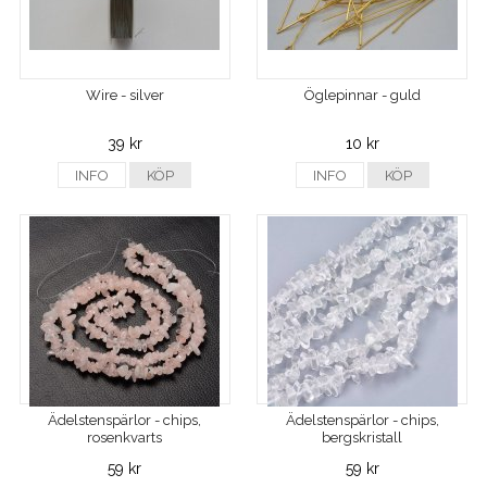
Wire - silver
Öglepinnar - guld
39 kr
10 kr
INFO
KÖP
INFO
KÖP
Ädelstenspärlor - chips,
Ädelstenspärlor - chips,
rosenkvarts
bergskristall
59 kr
59 kr