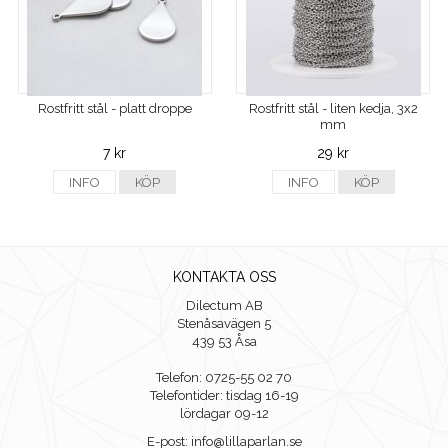
Rostfritt stål - platt droppe
Rostfritt stål - liten kedja, 3x2
mm
7 kr
29 kr
INFO
KÖP
INFO
KÖP
KONTAKTA OSS
Dilectum AB
Stenåsavägen 5
439 53 Åsa
Telefon: 0725-55 02 70
Telefontider: tisdag 16-19
lördagar 09-12
E-post: info@lillaparlan.se