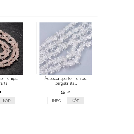
or - chips,
Ädelstenspärlor - chips,
arts
bergskristall
r
59 kr
KÖP
INFO
KÖP