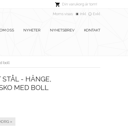
Din varukorg är tom!
Moms visas:
Inkl
Exkl
OM OSS
NYHETER
NYHETSBREV
KONTAKT
ed boll
 STÅL - HÄNGE,
SKO MED BOLL
KORG »