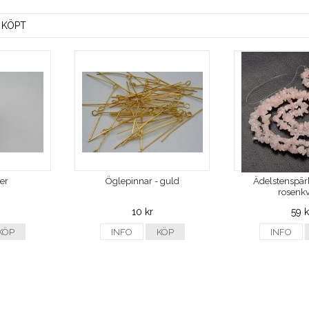
 KÖPT
ver
Öglepinnar - guld
Ädelstenspärl
rosenkv
10 kr
59 k
KÖP
INFO
KÖP
INFO