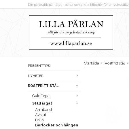
Din pärlbutik på nätet - pärlor och andra tillbehör för smyckestil
Startsida
Rostfritt stål
PRESENTTIPS!
NYHETER
ROSTFRITT STÅL
Guldfärgat
Stålfärgat
Armband
Avslut
Bails
Berlocker och hängen