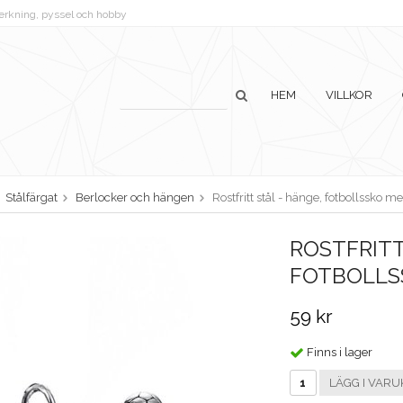
lverkning, pyssel och hobby
HEM
VILLKOR
Stålfärgat
Berlocker och hängen
Rostfritt stål - hänge, fotbollssko m
ROSTFRITT
FOTBOLLS
59 kr
Finns i lager
LÄGG I VARU