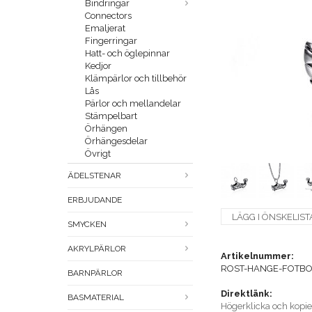
Bindringar
Connectors
Emaljerat
Fingerringar
Hatt- och öglepinnar
Kedjor
Klämpärlor och tillbehör
Lås
Pärlor och mellandelar
Stämpelbart
Örhängen
Örhängesdelar
Övrigt
ÄDELSTENAR
ERBJUDANDE
LÄGG I ÖNSKELIST
SMYCKEN
AKRYLPÄRLOR
Artikelnummer:
ROST-HANGE-FOTBO
BARNPÄRLOR
Direktlänk:
BASMATERIAL
Högerklicka och kopi