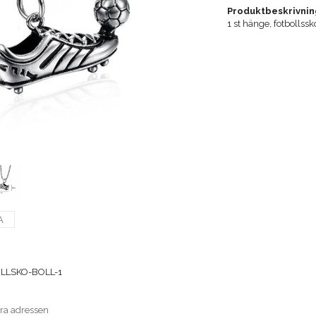
Produktbeskrivnin
1 st hänge, fotbollssk
A
LLSKO-BOLL-1
era adressen