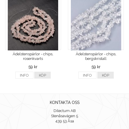
Ädelstenspärlor - chips,
Ädelstenspärlor - chips,
rosenkvarts
bergskristall
59 kr
59 kr
INFO
KÖP
INFO
KÖP
KONTAKTA OSS
Dilectum AB
Stenåsavägen 5
439 53 Åsa