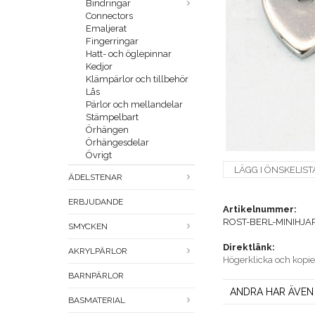
Bindringar
Connectors
Emaljerat
Fingerringar
Hatt- och öglepinnar
Kedjor
Klämpärlor och tillbehör
Lås
Pärlor och mellandelar
Stämpelbart
Örhängen
Örhängesdelar
Övrigt
LÄGG I ÖNSKELIST
ÄDELSTENAR
ERBJUDANDE
Artikelnummer:
ROST-BERL-MINIHJA
SMYCKEN
Direktlänk:
AKRYLPÄRLOR
Högerklicka och kopi
BARNPÄRLOR
ANDRA HAR ÄVEN
BASMATERIAL