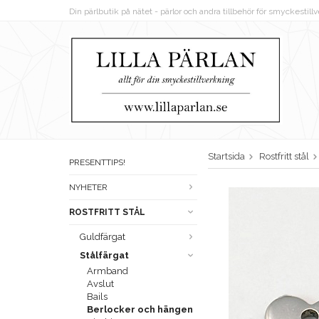
Din pärlbutik på nätet - pärlor och andra tillbehör för smyckestil
Startsida
Rostfritt stål
PRESENTTIPS!
NYHETER
ROSTFRITT STÅL
Guldfärgat
Stålfärgat
Armband
Avslut
Bails
Berlocker och hängen