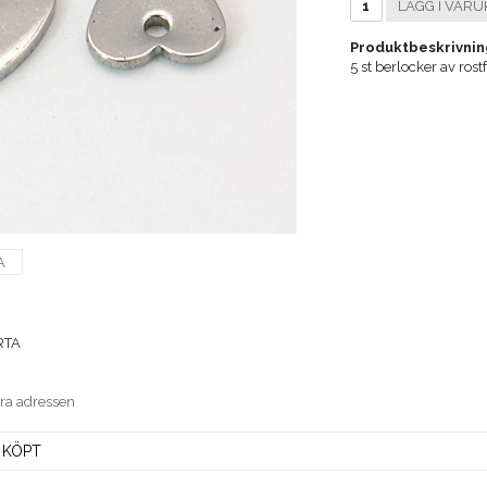
LÄGG I VARU
Produktbeskrivnin
5 st berlocker av rost
A
RTA
era adressen
 KÖPT