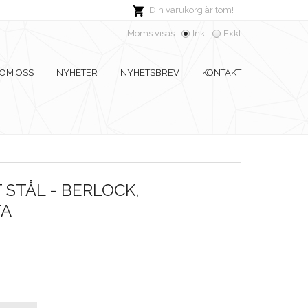
Din varukorg är tom!
Moms visas:
Inkl
Exkl
OM OSS
NYHETER
NYHETSBREV
KONTAKT
 STÅL - BERLOCK,
TA