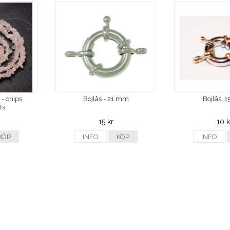
- chips,
Bojlås - 21 mm
Bojlås, 
ts
15 kr
10 k
KÖP
INFO
KÖP
INFO