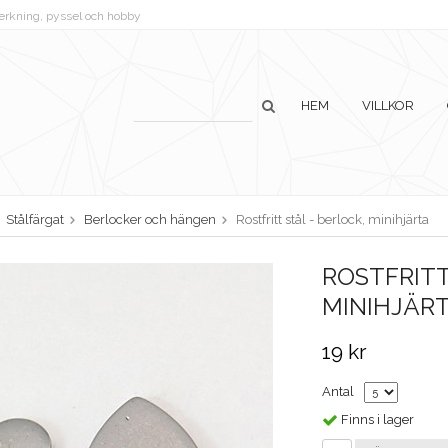
lverkning, pyssel och hobby
HEM
VILLKOR
Stålfärgat
Berlocker och hängen
Rostfritt stål - berlock, minihjärta
ROSTFRITT
MINIHJÄR
19 kr
Antal
Finns i lager