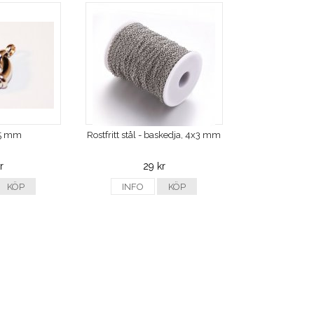
15 mm
Rostfritt stål - baskedja, 4x3 mm
r
29 kr
KÖP
INFO
KÖP