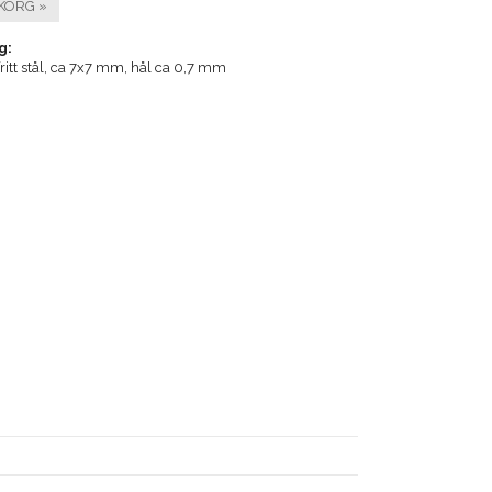
KORG »
g:
fritt stål, ca 7x7 mm, hål ca 0,7 mm