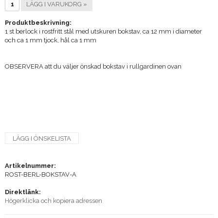
LÄGG I VARUKORG »
Produktbeskrivning:
1 st berlock i rostfritt stål med utskuren bokstav, ca 12 mm i diameter
och ca 1 mm tjock, hål ca 1 mm
OBSERVERA att du väljer önskad bokstav i rullgardinen ovan
LÄGG I ÖNSKELISTA
Artikelnummer:
ROST-BERL-BOKSTAV-A
Direktlänk:
Högerklicka och kopiera adressen