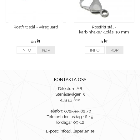
Rostfritt stål - wireguard
Rostfritt stål -
karbinhake/klolås, 10 mm
25 kr
5 kr
INFO
KÖP
INFO
KÖP
KONTAKTA OSS
Dilectum AB
Stenåsavägen 5
439 53 Åsa
Telefon: 0725-55 02 70
Telefontider: tisdag 16-19
lördagar 09-12
E-post: info@lillaparlan.se