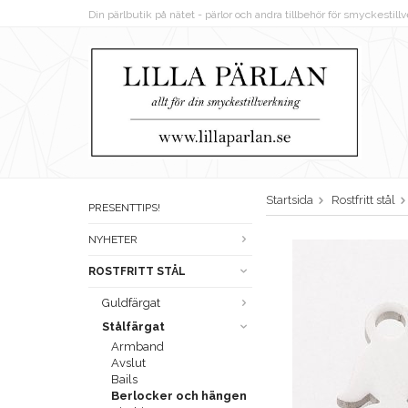
Din pärlbutik på nätet - pärlor och andra tillbehör för smyckestil
Startsida
Rostfritt stål
PRESENTTIPS!
NYHETER
ROSTFRITT STÅL
Guldfärgat
Stålfärgat
Armband
Avslut
Bails
Berlocker och hängen