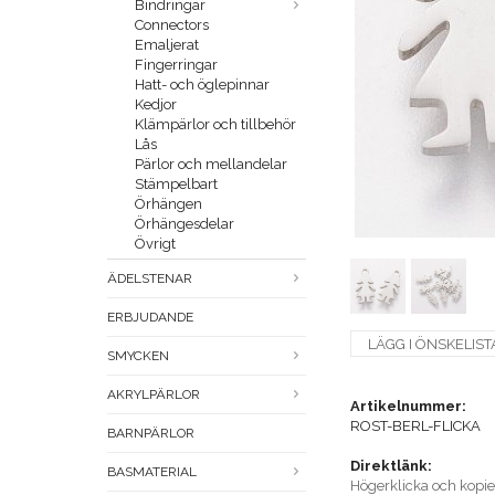
Bindringar
Connectors
Emaljerat
Fingerringar
Hatt- och öglepinnar
Kedjor
Klämpärlor och tillbehör
Lås
Pärlor och mellandelar
Stämpelbart
Örhängen
Örhängesdelar
Övrigt
ÄDELSTENAR
ERBJUDANDE
LÄGG I ÖNSKELIST
SMYCKEN
AKRYLPÄRLOR
Artikelnummer:
ROST-BERL-FLICKA
BARNPÄRLOR
Direktlänk:
BASMATERIAL
Högerklicka och kopi