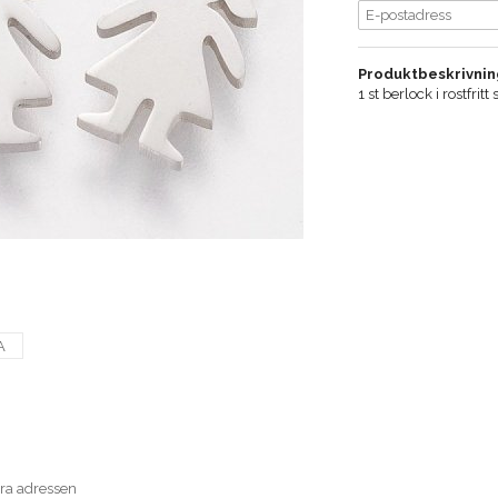
Produktbeskrivnin
1 st berlock i rostfri
A
era adressen