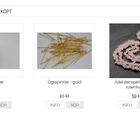
 KÖPT
ver
Öglepinnar - guld
Ädelstenspärl
rosenkv
10 kr
59 k
KÖP
INFO
KÖP
INFO