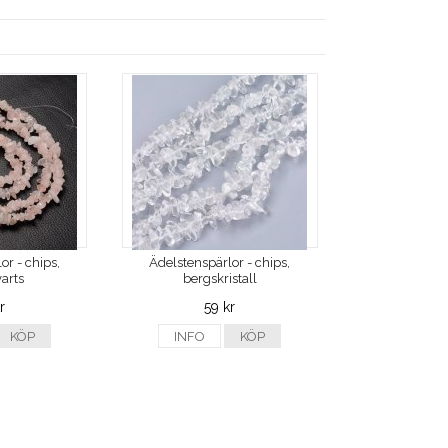
or - chips,
Ädelstenspärlor - chips,
arts
bergskristall
r
59 kr
KÖP
INFO
KÖP