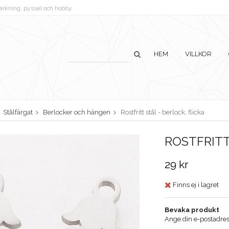
lverkning, pyssel och hobby
HEM
VILLKOR
Stålfärgat
Berlocker och hängen
Rostfritt stål - berlock, flicka
ROSTFRITT
29 kr
Finns ej i lagret
Bevaka produkt
Ange din e-postadress