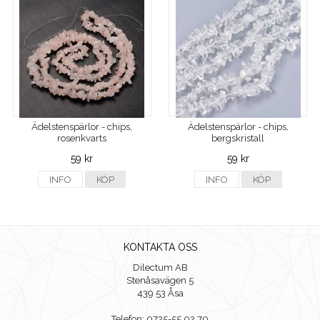
Ädelstenspärlor - chips,
Ädelstenspärlor - chips,
rosenkvarts
bergskristall
59 kr
59 kr
INFO
KÖP
INFO
KÖP
KONTAKTA OSS
Dilectum AB
Stenåsavägen 5
439 53 Åsa
Telefon: 0725-55 02 70