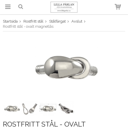
Startsida
Rostfritt stål
Stålfärgat
Avslut
Produkten har blivit tillagd i
Rostfritt stål - ovalt magnetlås
varukorgen
ROSTFRITT STÅL - OVALT