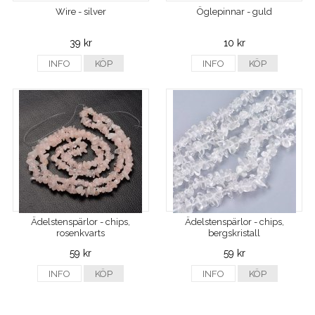
Wire - silver
Öglepinnar - guld
39 kr
10 kr
INFO
KÖP
INFO
KÖP
Ädelstenspärlor - chips,
Ädelstenspärlor - chips,
rosenkvarts
bergskristall
59 kr
59 kr
INFO
KÖP
INFO
KÖP