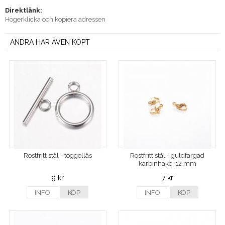
Direktlänk:
Högerklicka och kopiera adressen
ANDRA HAR ÄVEN KÖPT
Rostfritt stål - toggellås
Rostfritt stål - guldfärgad
karbinhake, 12 mm
9 kr
7 kr
INFO
KÖP
INFO
KÖP