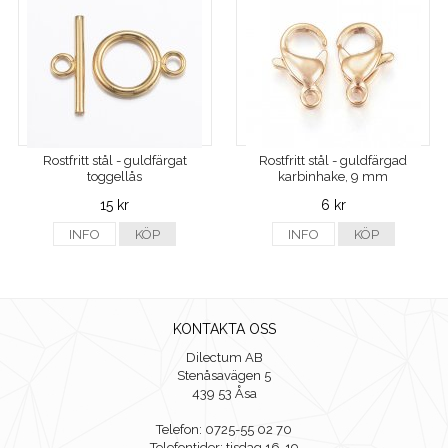
Rostfritt stål - guldfärgat
Rostfritt stål - guldfärgad
toggellås
karbinhake, 9 mm
15 kr
6 kr
INFO
KÖP
INFO
KÖP
KONTAKTA OSS
Dilectum AB
Stenåsavägen 5
439 53 Åsa
Telefon: 0725-55 02 70
Telefontider: tisdag 16-19