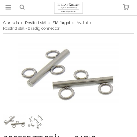
Startsida
Rostfritt stål
Stålfärgat
Avslut
Produkten har blivit tillagd i
Rostfritt stål - 2 radig connector
varukorgen