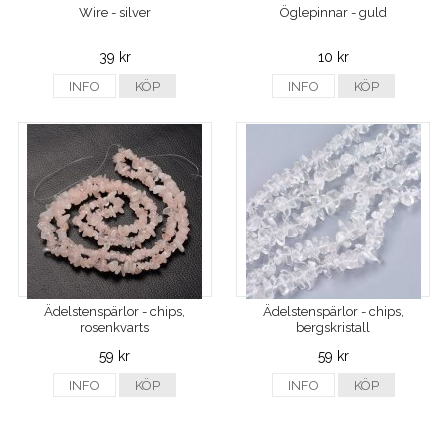
Wire - silver
Öglepinnar - guld
39 kr
10 kr
INFO
KÖP
INFO
KÖP
Ädelstenspärlor - chips,
Ädelstenspärlor - chips,
rosenkvarts
bergskristall
59 kr
59 kr
INFO
KÖP
INFO
KÖP