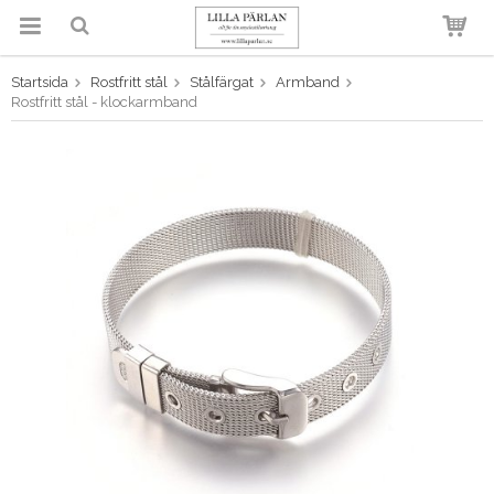
Startsida
Rostfritt stål
Stålfärgat
Armband
Produkten har blivit tillagd i
Rostfritt stål - klockarmband
varukorgen