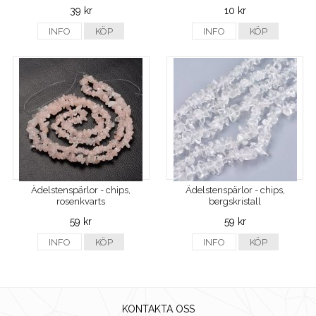
39 kr
10 kr
INFO
KÖP
INFO
KÖP
Ädelstenspärlor - chips,
Ädelstenspärlor - chips,
rosenkvarts
bergskristall
59 kr
59 kr
INFO
KÖP
INFO
KÖP
KONTAKTA OSS