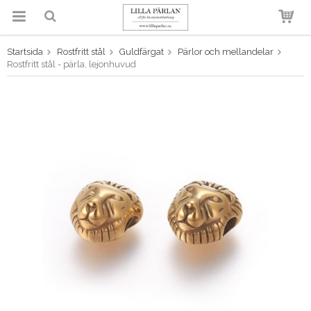
Startsida
Rostfritt stål
Guldfärgat
Pärlor och mellandelar
Produkten har blivit tillagd i
Rostfritt stål - pärla, lejonhuvud
varukorgen