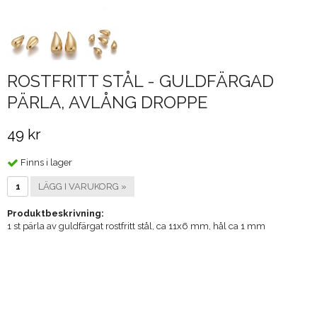
ROSTFRITT STÅL - GULDFÄRGAD
PÄRLA, AVLÅNG DROPPE
49 kr
Finns i lager
LÄGG I VARUKORG »
Produktbeskrivning:
1 st pärla av guldfärgat rostfritt stål, ca 11x6 mm, hål ca 1 mm