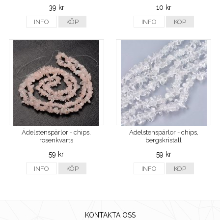
39 kr
10 kr
INFO
KÖP
INFO
KÖP
Ädelstenspärlor - chips,
Ädelstenspärlor - chips,
rosenkvarts
bergskristall
59 kr
59 kr
INFO
KÖP
INFO
KÖP
KONTAKTA OSS