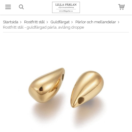
Startsida
Rostfritt stål
Guldfärgat
Pärlor och mellandelar
Produkten har blivit tillagd i
Rostfritt stål - guldfärgad pärla, avlång droppe
varukorgen