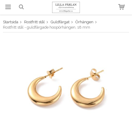
Startsida
Rostfritt stål
Guldfärgat
Örhängen
Produkten har blivit tillagd i
Rostfritt stål - guldfärgade hoopörhängen, 18 mm
varukorgen