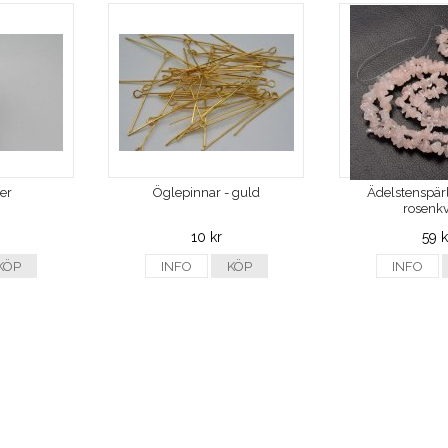
ver
Öglepinnar - guld
Ädelstenspärl
rosenkv
10 kr
59 k
KÖP
INFO
KÖP
INFO