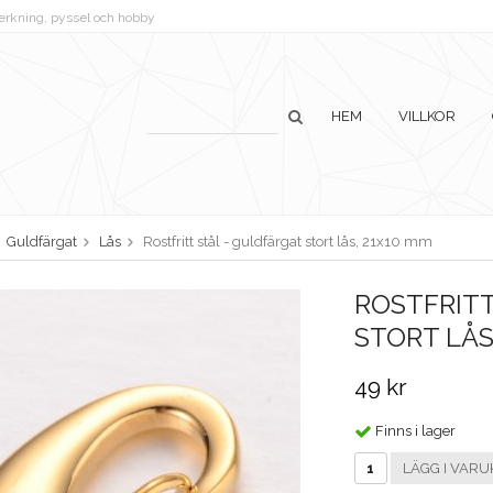
lverkning, pyssel och hobby
HEM
VILLKOR
Guldfärgat
Lås
Rostfritt stål - guldfärgat stort lås, 21x10 mm
ROSTFRITT
STORT LÅS
49 kr
Finns i lager
LÄGG I VARU