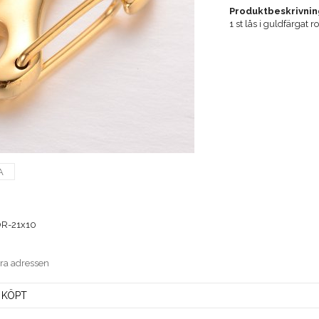
Produktbeskrivnin
1 st lås i guldfärgat 
A
R-21x10
era adressen
 KÖPT