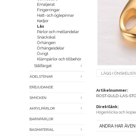
Emaljerat
Fingerringar
Hatt- och öglepinnar
Kedjor
Lås
Pärlor och mellandelar
Snäckskal
Örhängen
Örhängesdelar
Övrigt
Klämpärlor och tillbehör
Stålfärgat
LÄGG I ÖNSKELIST
ÄDELSTENAR
ERBJUDANDE
Artikelnummer:
ROST-GULD-LAS-STO
SMYCKEN
Direktlänk:
AKRYLPÄRLOR
Högerklicka och kopi
BARNPÄRLOR
ANDRA HAR ÄVEN
BASMATERIAL