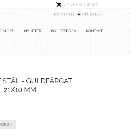
Din varukorg är tom!
Moms visas:
Inkl
Exkl
OM OSS
NYHETER
NYHETSBREV
KONTAKT
 STÅL - GULDFÄRGAT
, 21X10 MM
KORG »