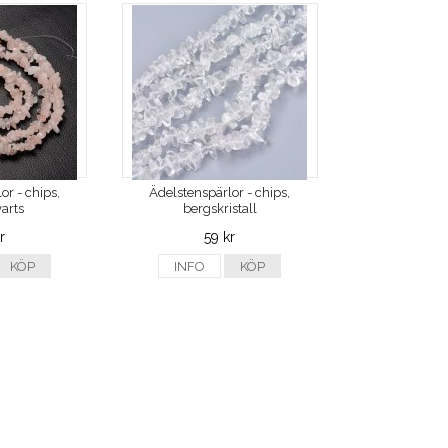
or - chips,
Ädelstenspärlor - chips,
arts
bergskristall
r
59 kr
KÖP
INFO
KÖP