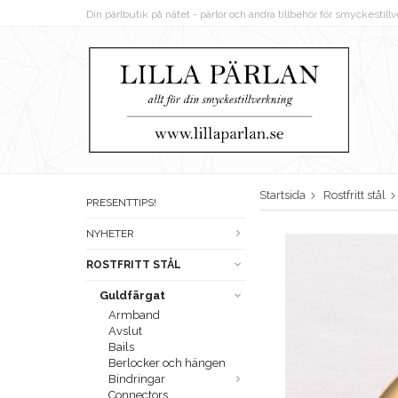
Din pärlbutik på nätet - pärlor och andra tillbehör för smyckestil
Startsida
Rostfritt stål
PRESENTTIPS!
NYHETER
ROSTFRITT STÅL
Guldfärgat
Armband
Avslut
Bails
Berlocker och hängen
Bindringar
Connectors