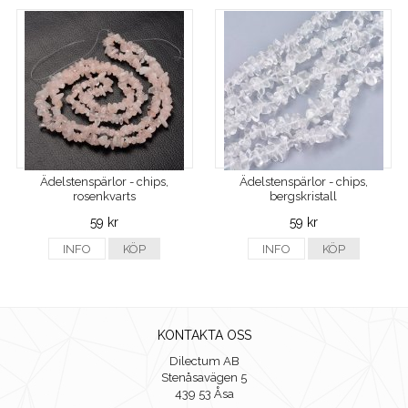
Ädelstenspärlor - chips,
Ädelstenspärlor - chips,
rosenkvarts
bergskristall
59 kr
59 kr
INFO
KÖP
INFO
KÖP
KONTAKTA OSS
Dilectum AB
Stenåsavägen 5
439 53 Åsa