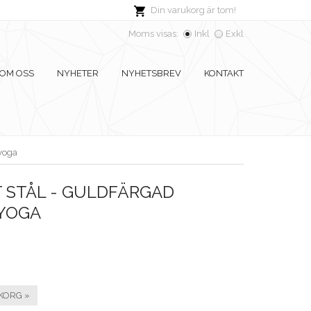
Din varukorg är tom!
Moms visas:
Inkl
Exkl
OM OSS
NYHETER
NYHETSBREV
KONTAKT
 yoga
 STÅL - GULDFÄRGAD
 YOGA
KORG »