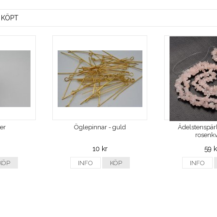
 KÖPT
ver
Öglepinnar - guld
Ädelstenspärl
rosenkv
10 kr
59 k
KÖP
INFO
KÖP
INFO