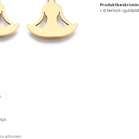
Produktbeskrivnin
1 st berlock i guldplä
A
OGA
era adressen