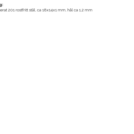
g:
terat 201 rostfritt stål, ca 18x14x1 mm, hål ca 1,2 mm