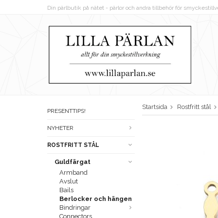
Din pärlbutik på nätet - pärlor och andra tillbehör för smyckestil
Startsida
Rostfritt stål
PRESENTTIPS!
NYHETER
ROSTFRITT STÅL
Guldfärgat
Armband
Avslut
Bails
Berlocker och hängen
Bindringar
Connectors