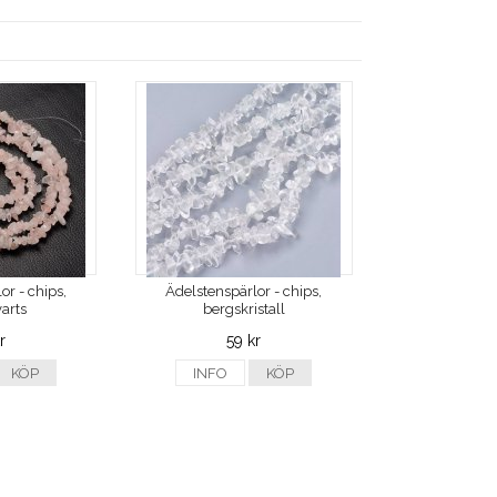
or - chips,
Ädelstenspärlor - chips,
arts
bergskristall
r
59 kr
KÖP
INFO
KÖP