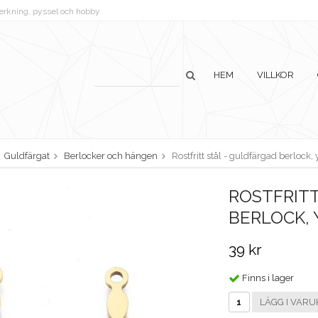
lverkning, pyssel och hobby
HEM
VILLKOR
Guldfärgat
Berlocker och hängen
Rostfritt stål - guldfärgad berlock,
ROSTFRITT
BERLOCK,
39 kr
Finns i lager
LÄGG I VARU