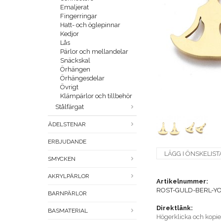
Emaljerat
Fingerringar
Hatt- och öglepinnar
Kedjor
Lås
Pärlor och mellandelar
Snäckskal
Örhängen
Örhängesdelar
Övrigt
Klämpärlor och tillbehör
Stålfärgat
ÄDELSTENAR
ERBJUDANDE
LÄGG I ÖNSKELIST
SMYCKEN
AKRYLPÄRLOR
Artikelnummer:
ROST-GULD-BERL-Y
BARNPÄRLOR
Direktlänk:
BASMATERIAL
Högerklicka och kopi