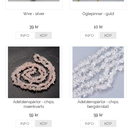
Wire - silver
Öglepinnar - guld
39 kr
10 kr
INFO
KÖP
INFO
KÖP
Ädelstenspärlor - chips,
Ädelstenspärlor - chips,
rosenkvarts
bergskristall
59 kr
59 kr
INFO
KÖP
INFO
KÖP