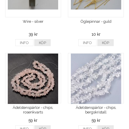
Wire - silver
Öglepinnar - guld
39 kr
10 kr
INFO
KÖP
INFO
KÖP
Ädelstenspärlor - chips,
Ädelstenspärlor - chips,
rosenkvarts
bergskristall
59 kr
59 kr
INFO
KÖP
INFO
KÖP