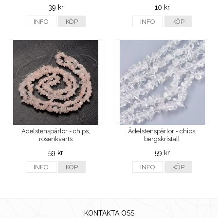
39 kr
10 kr
INFO
KÖP
INFO
KÖP
Ädelstenspärlor - chips,
Ädelstenspärlor - chips,
rosenkvarts
bergskristall
59 kr
59 kr
INFO
KÖP
INFO
KÖP
KONTAKTA OSS