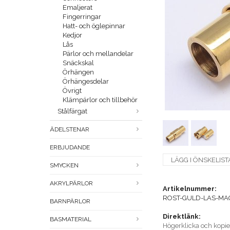
Emaljerat
Fingerringar
Hatt- och öglepinnar
Kedjor
Lås
Pärlor och mellandelar
Snäckskal
Örhängen
Örhängesdelar
Övrigt
Klämpärlor och tillbehör
Stålfärgat
ÄDELSTENAR
ERBJUDANDE
LÄGG I ÖNSKELIST
SMYCKEN
AKRYLPÄRLOR
Artikelnummer:
ROST-GULD-LAS-MA
BARNPÄRLOR
Direktlänk:
BASMATERIAL
Högerklicka och kopi