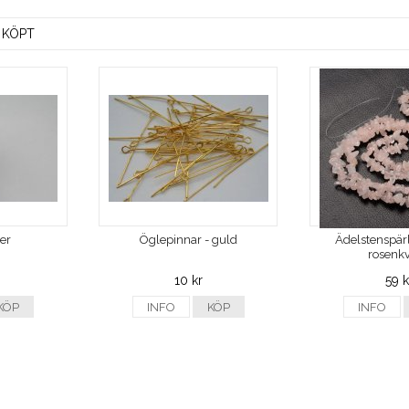
 KÖPT
ver
Öglepinnar - guld
Ädelstenspärl
rosenkv
10 kr
59 k
KÖP
INFO
KÖP
INFO