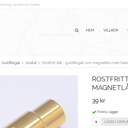
lverkning, pyssel och hobby
HEM
VILLKOR
Guldfärgat
Avslut
Rostfritt stål - guldfärgat runt magnetlås med ha
ROSTFRITT
MAGNETLÅ
39 kr
Finns i lager
LÄGG I VARU