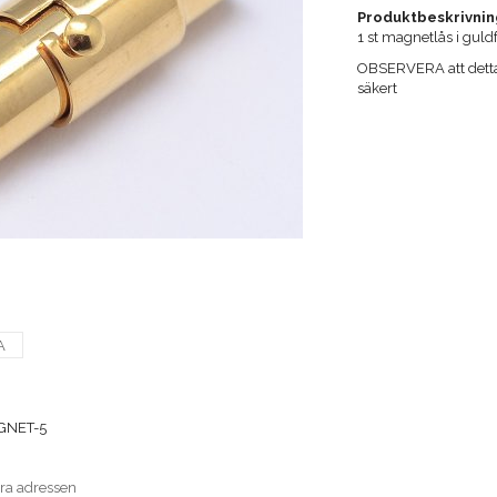
Produktbeskrivnin
1 st magnetlås i guld
OBSERVERA att detta 
säkert
A
GNET-5
era adressen