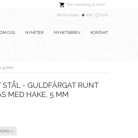
Din varukorg är tom!
Moms visas:
Inkl
Exkl
OM OSS
NYHETER
NYHETSBREV
KONTAKT
ke, 5 mm
 STÅL - GULDFÄRGAT RUNT
S MED HAKE, 5 MM
KORG »