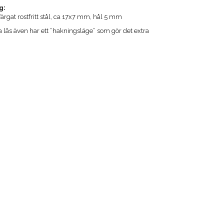
g:
färgat rostfritt stål, ca 17x7 mm, hål 5 mm
lås även har ett ”hakningsläge” som gör det extra