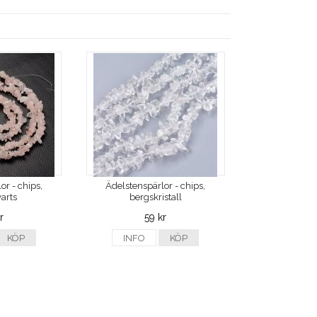
or - chips,
Ädelstenspärlor - chips,
arts
bergskristall
r
59 kr
KÖP
INFO
KÖP