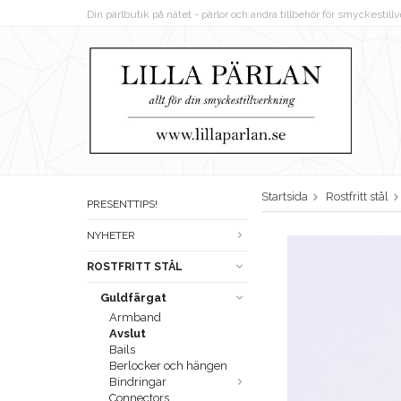
Din pärlbutik på nätet - pärlor och andra tillbehör för smyckestil
Startsida
Rostfritt stål
PRESENTTIPS!
NYHETER
ROSTFRITT STÅL
Guldfärgat
Armband
Avslut
Bails
Berlocker och hängen
Bindringar
Connectors