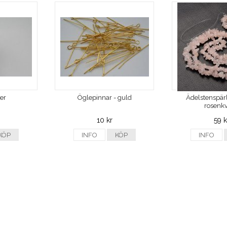
ver
Öglepinnar - guld
Ädelstenspärl
rosenkv
10 kr
59 k
KÖP
INFO
KÖP
INFO