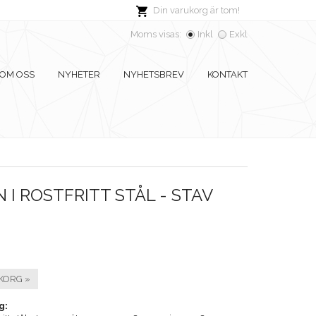
Din varukorg är tom!
Moms visas:
Inkl
Exkl
OM OSS
NYHETER
NYHETSBREV
KONTAKT
I ROSTFRITT STÅL - STAV
KORG »
g: