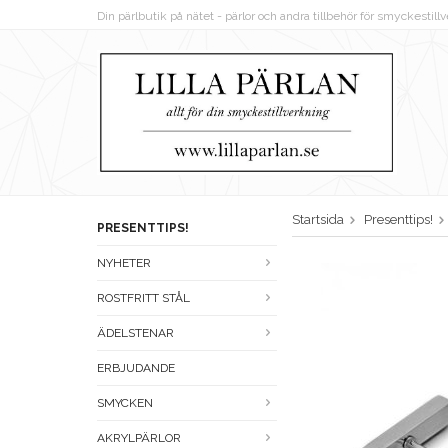
Din pärlbutik på nätet - pärlor och andra tillbehör för smyckestil
Startsida
Presenttips!
PRESENTTIPS!
NYHETER
ROSTFRITT STÅL
ÄDELSTENAR
ERBJUDANDE
SMYCKEN
AKRYLPÄRLOR