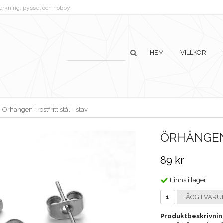
lverkning, pyssel och hobby
HEM
VILLKOR
Örhängen i rostfritt stål - stav
ÖRHÄNGEN 
89 kr
Finns i lager
LÄGG I VARU
Produktbeskrivnin