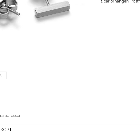
1 par örhängen i rost
A
era adressen
 KÖPT