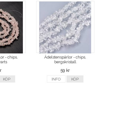
or - chips,
Ädelstenspärlor - chips,
arts
bergskristall
r
59 kr
KÖP
INFO
KÖP