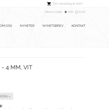
Din varukorg är tom!
Moms visas:
Inkl
Exkl
OM OSS
NYHETER
NYHETSBREV
KONTAKT
- 4 MM, VIT
KORG »
g: