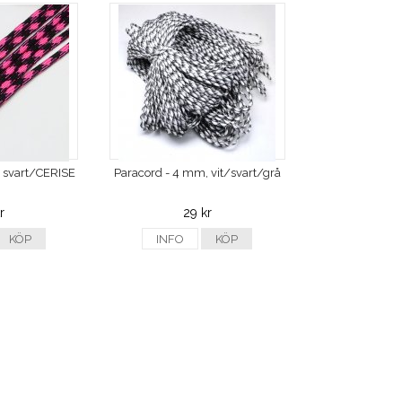
 svart/CERISE
Paracord - 4 mm, vit/svart/grå
r
29 kr
KÖP
INFO
KÖP