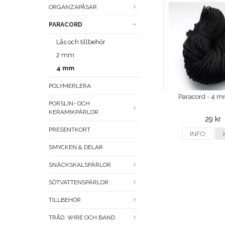
ORGANZAPÅSAR
PARACORD
Lås och tillbehör
2 mm
4 mm
POLYMERLERA
Paracord - 4 m
PORSLIN- OCH
KERAMIKPÄRLOR
29 kr
PRESENTKORT
INFO
SMYCKEN & DELAR
SNÄCKSKALSPÄRLOR
SÖTVATTENSPÄRLOR
TILLBEHÖR
TRÅD, WIRE OCH BAND