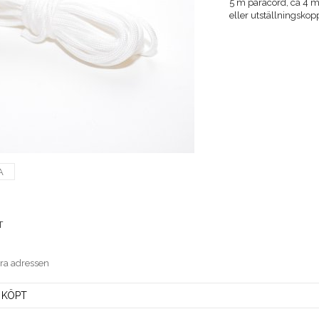
5 m paracord, ca 4 mm
eller utställningskop
A
T
era adressen
 KÖPT