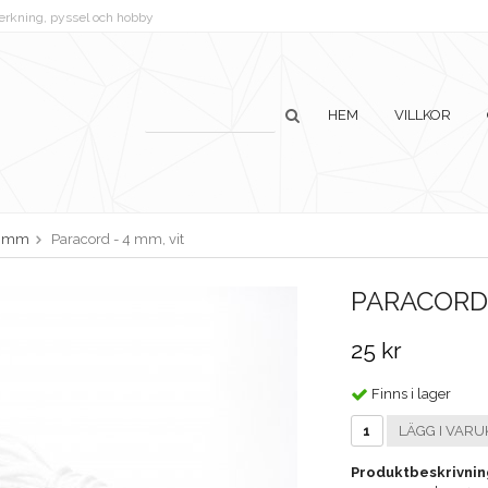
lverkning, pyssel och hobby
HEM
VILLKOR
 mm
Paracord - 4 mm, vit
PARACORD 
25 kr
Finns i lager
LÄGG I VARU
Produktbeskrivnin