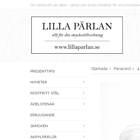
Din pärlbutik på nätet - pärlor och andra tillbehör för smyckestil
Startsida
Paracord
4
PRESENTTIPS!
NYHETER
ROSTFRITT STÅL
ÄDELSTENAR
ERBJUDANDE
SMYCKEN
AKRYLPÄRLOR