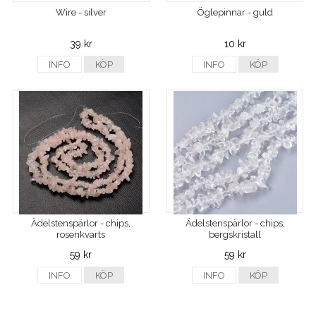
Wire - silver
Öglepinnar - guld
39 kr
10 kr
INFO
KÖP
INFO
KÖP
Ädelstenspärlor - chips,
Ädelstenspärlor - chips,
rosenkvarts
bergskristall
59 kr
59 kr
INFO
KÖP
INFO
KÖP