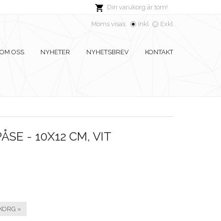
Din varukorg är tom!
Moms visas:
Inkl
Exkl
OM OSS
NYHETER
NYHETSBREV
KONTAKT
SE - 10X12 CM, VIT
KORG »