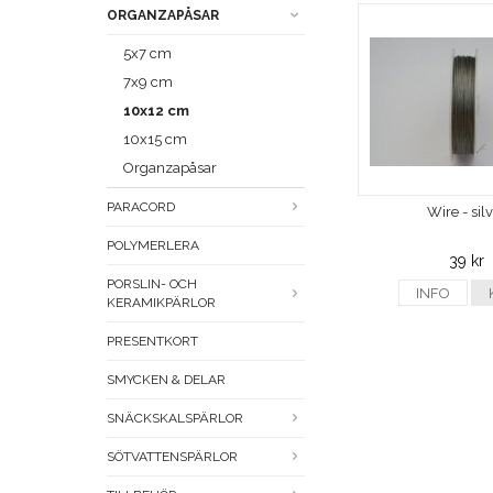
ORGANZAPÅSAR
5x7 cm
7x9 cm
10x12 cm
10x15 cm
Organzapåsar
PARACORD
Wire - sil
POLYMERLERA
39 kr
PORSLIN- OCH
INFO
KERAMIKPÄRLOR
PRESENTKORT
SMYCKEN & DELAR
SNÄCKSKALSPÄRLOR
SÖTVATTENSPÄRLOR