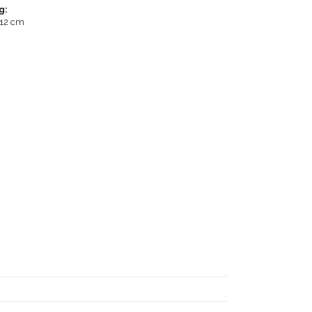
g:
x12 cm