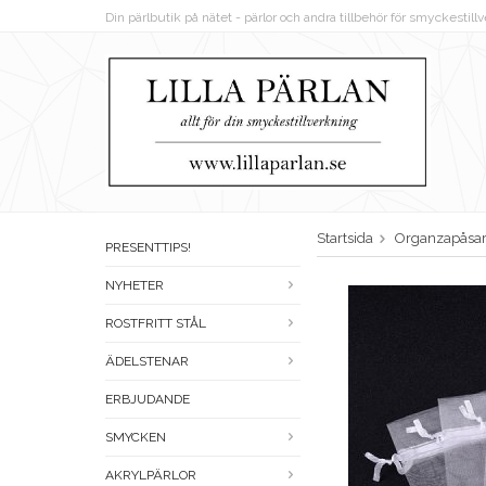
Din pärlbutik på nätet - pärlor och andra tillbehör för smyckestil
Startsida
Organzapåsa
PRESENTTIPS!
NYHETER
ROSTFRITT STÅL
ÄDELSTENAR
ERBJUDANDE
SMYCKEN
AKRYLPÄRLOR