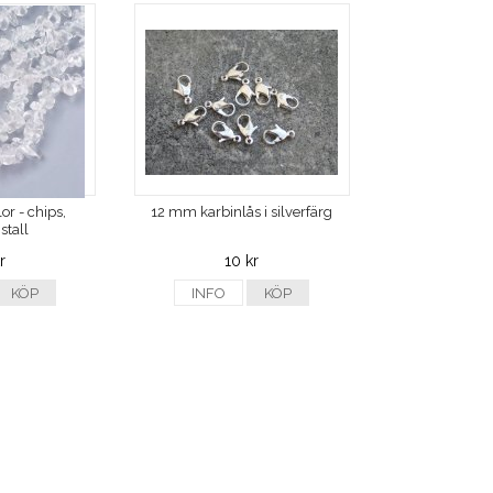
or - chips,
12 mm karbinlås i silverfärg
stall
r
10 kr
KÖP
INFO
KÖP