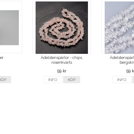
ver
Ädelstenspärlor - chips,
Ädelstenspärl
rosenkvarts
bergskri
59 kr
59 k
KÖP
INFO
KÖP
INFO