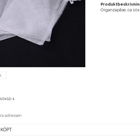
Produktbeskrivnin
Organzapåse, ca 10
A
10x12-1
era adressen
 KÖPT