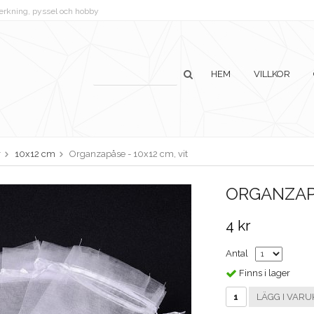
lverkning, pyssel och hobby
HEM
VILLKOR
r
10x12 cm
Organzapåse - 10x12 cm, vit
ORGANZAPÅ
4 kr
Antal
Finns i lager
LÄGG I VARU