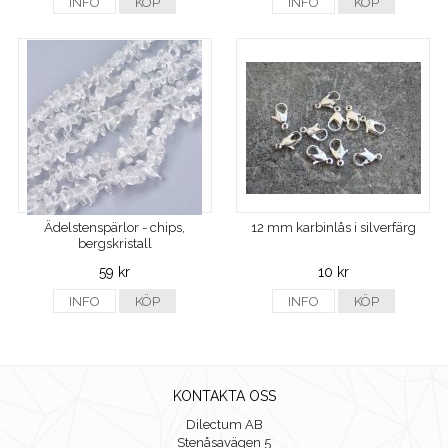
INFO
KÖP
INFO
KÖP
Ädelstenspärlor - chips,
12 mm karbinlås i silverfärg
bergskristall
59 kr
10 kr
INFO
KÖP
INFO
KÖP
KONTAKTA OSS
Dilectum AB
Stenåsavägen 5