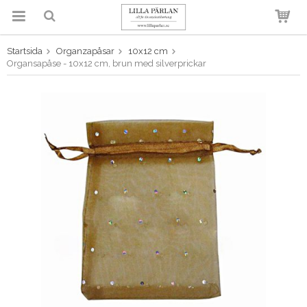
Startsida
Organzapåsar
10x12 cm
Produkten har blivit tillagd i
Organsapåse - 10x12 cm, brun med silverprickar
varukorgen