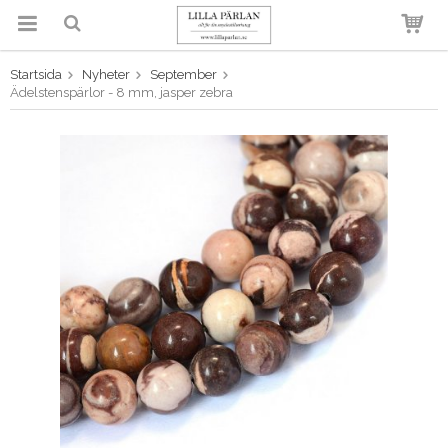
Startsida
Nyheter
September
Produkten har blivit tillagd i
Ädelstenspärlor - 8 mm, jasper zebra
varukorgen