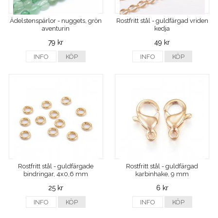
Ädelstenspärlor - nuggets, grön
Rostfritt stål - guldfärgad vriden
aventurin
kedja
79 kr
49 kr
INFO
KÖP
INFO
KÖP
Rostfritt stål - guldfärgade
Rostfritt stål - guldfärgad
bindringar, 4x0,6 mm
karbinhake, 9 mm
25 kr
6 kr
INFO
KÖP
INFO
KÖP