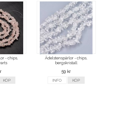
or - chips,
Ädelstenspärlor - chips,
arts
bergskristall
r
59 kr
KÖP
INFO
KÖP