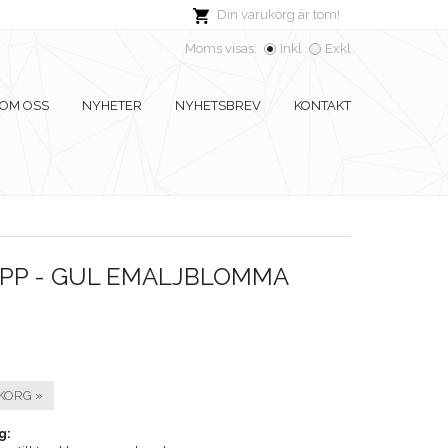
Din varukorg är tom!
Moms visas:
Inkl
Exkl
OM OSS
NYHETER
NYHETSBREV
KONTAKT
PP - GUL EMALJBLOMMA
KORG »
g: