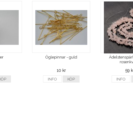
ver
Öglepinnar - guld
Ädelstenspärl
rosenkv
10 kr
59 k
KÖP
INFO
KÖP
INFO