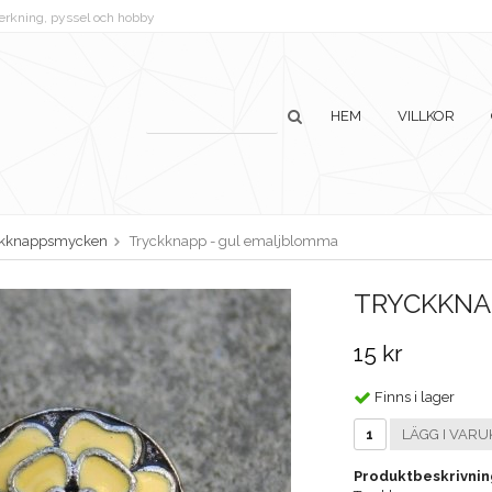
lverkning, pyssel och hobby
HEM
VILLKOR
ckknappsmycken
Tryckknapp - gul emaljblomma
TRYCKKNA
15 kr
Finns i lager
LÄGG I VARU
Produktbeskrivnin