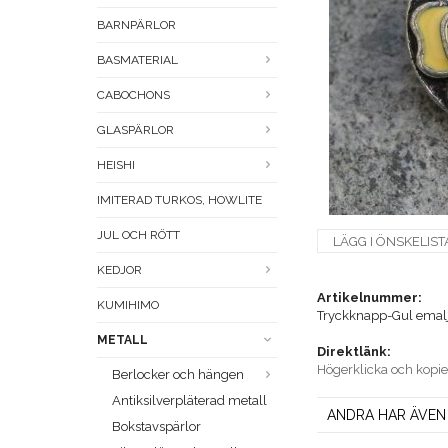
BARNPÄRLOR
BASMATERIAL
CABOCHONS
GLASPÄRLOR
HEISHI
IMITERAD TURKOS, HOWLITE
JUL OCH RÖTT
LÄGG I ÖNSKELIST
KEDJOR
Artikelnummer:
KUMIHIMO
Tryckknapp-Gul ema
METALL
Direktlänk:
Högerklicka och kopi
Berlocker och hängen
Antiksilverpläterad metall
ANDRA HAR ÄVEN
Bokstavspärlor