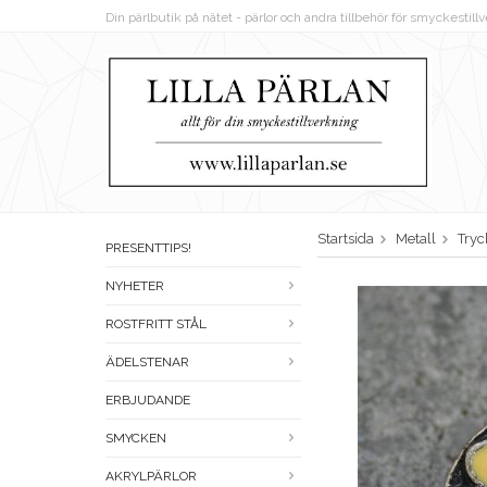
Din pärlbutik på nätet - pärlor och andra tillbehör för smyckestil
Startsida
Metall
Try
PRESENTTIPS!
NYHETER
ROSTFRITT STÅL
ÄDELSTENAR
ERBJUDANDE
SMYCKEN
AKRYLPÄRLOR