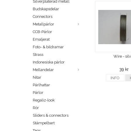
Silverpläterad metall
Budskapsdelar
Connectors
Metallpärlor
CCB-Pärlor
Emaljerat
Foto- & bildramar
Strass
Wire - sil
Indonesiska pärlor
39 kr
Mellandelar
Nitar
INFO
Pärlhattar
Pärlor
Regaliz-look
Rör
Sliders & connectors
Stämpelbart
Tags