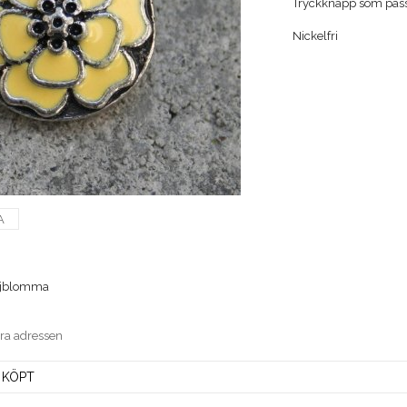
Tryckknapp som pass
Nickelfri
A
ljblomma
era adressen
 KÖPT