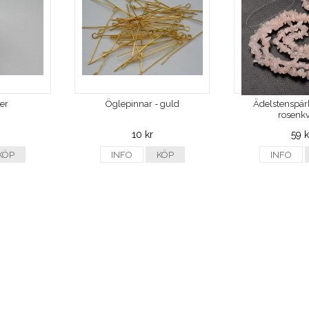
ver
Öglepinnar - guld
Ädelstenspärl
rosenkv
10 kr
59 k
KÖP
INFO
KÖP
INFO