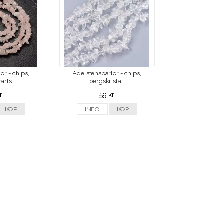
or - chips,
Ädelstenspärlor - chips,
arts
bergskristall
r
59 kr
KÖP
INFO
KÖP