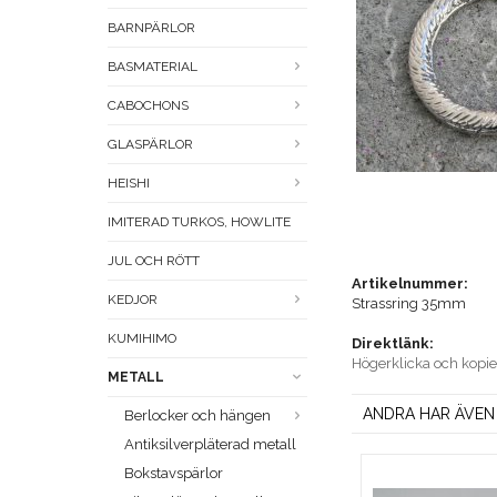
BARNPÄRLOR
BASMATERIAL
CABOCHONS
GLASPÄRLOR
HEISHI
IMITERAD TURKOS, HOWLITE
JUL OCH RÖTT
Artikelnummer:
KEDJOR
Strassring 35mm
KUMIHIMO
Direktlänk:
Högerklicka och kopi
METALL
ANDRA HAR ÄVEN
Berlocker och hängen
Antiksilverpläterad metall
Bokstavspärlor