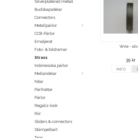
Silverpläterad metall
Budskapsdelar
Connectors
Metallpärlor
CCB-Pärlor
Emaljerat
Wire - sil
Foto- & bildramar
Strass
39 kr
Indonesiska pärlor
INFO
Mellandelar
Nitar
Pärlhattar
Pärlor
Regaliz-look
Rör
Sliders & connectors
Stämpelbart
Tags