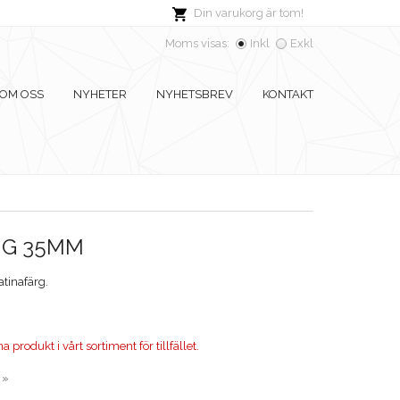
Din varukorg är tom!
Moms visas:
Inkl
Exkl
OM OSS
NYHETER
NYHETSBREV
KONTAKT
NG 35MM
tinafärg.
 produkt i vårt sortiment för tillfället.
 »