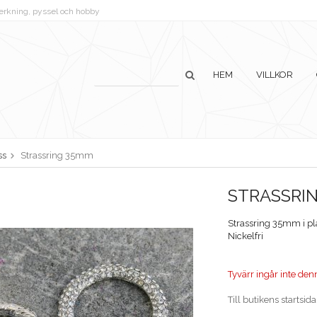
lverkning, pyssel och hobby
HEM
VILLKOR
ss
Strassring 35mm
STRASSRI
Strassring 35mm i pla
Nickelfri
Tyvärr ingår inte denna
Till butikens startsida