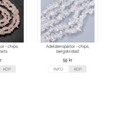
or - chips,
Ädelstenspärlor - chips,
arts
bergskristall
r
59 kr
KÖP
INFO
KÖP