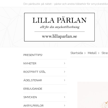
Din pärlbutik på nätet - pärlor och andra tillbehör för smyckestil
Startsida
Metall
Stra
PRESENTTIPS!
NYHETER
ROSTFRITT STÅL
ÄDELSTENAR
ERBJUDANDE
SMYCKEN
AKRYLPÄRLOR