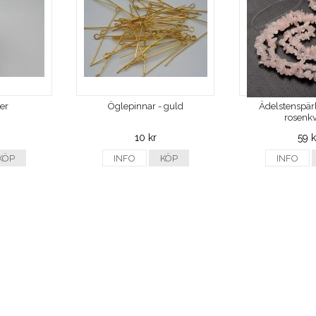
ver
Öglepinnar - guld
Ädelstenspärl
rosenkv
10 kr
59 k
KÖP
INFO
KÖP
INFO