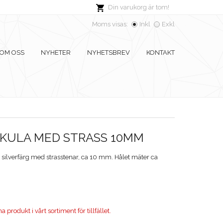
Din varukorg är tom!
Moms visas:
Inkl
Exkl
OM OSS
NYHETER
NYHETSBREV
KONTAKT
KULA MED STRASS 10MM
jus silverfärg med strasstenar, ca 10 mm. Hålet mäter ca
 produkt i vårt sortiment för tillfället.