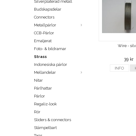
Silverpläterad metall
Budskapsdelar
Connectors
Metallpärlor
CCB-Pärlor
Emaljerat
Wire - sil
Foto- & bildramar
Strass
39 kr
Indonesiska pärlor
INFO
Mellandelar
Nitar
Pärlhattar
Pärlor
Regaliz-look
Rör
Sliders & connectors
Stämpelbart
Tags