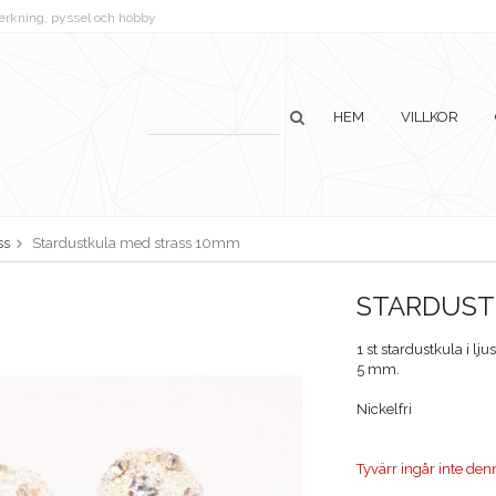
lverkning, pyssel och hobby
HEM
VILLKOR
ss
Stardustkula med strass 10mm
STARDUST
1 st stardustkula i l
5 mm.
Nickelfri
Tyvärr ingår inte denna