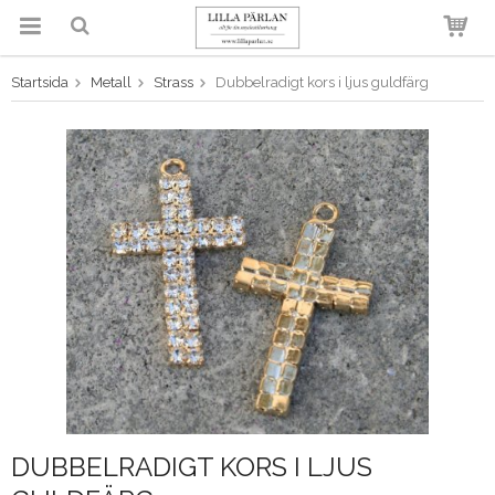
Startsida
Metall
Strass
Dubbelradigt kors i ljus guldfärg
Produkten har blivit tillagd i
varukorgen
DUBBELRADIGT KORS I LJUS