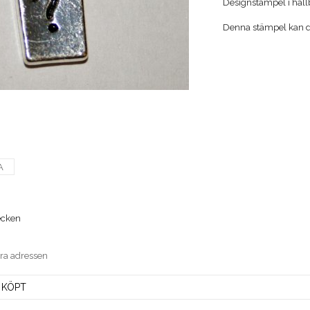
Designstämpel i hållb
Denna stämpel kan du 
A
ecken
era adressen
 KÖPT