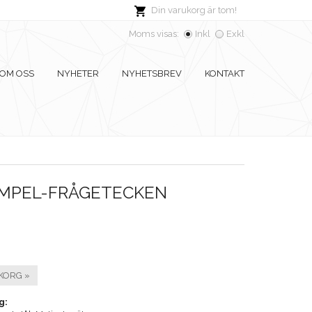
Din varukorg är tom!
Moms visas:
Inkl
Exkl
OM OSS
NYHETER
NYHETSBREV
KONTAKT
MPEL-FRÅGETECKEN
KORG »
g: