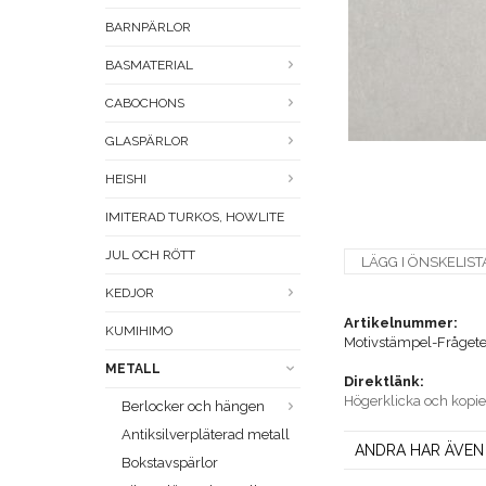
BARNPÄRLOR
BASMATERIAL
CABOCHONS
GLASPÄRLOR
HEISHI
IMITERAD TURKOS, HOWLITE
JUL OCH RÖTT
LÄGG I ÖNSKELIST
KEDJOR
Artikelnummer:
KUMIHIMO
Motivstämpel-Fråget
METALL
Direktlänk:
Högerklicka och kopi
Berlocker och hängen
Antiksilverpläterad metall
ANDRA HAR ÄVEN
Bokstavspärlor