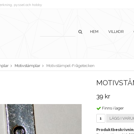
lverkning, pyssel och hobby
HEM
VILLKOR
mplar
Motivstämplar
Motivstämpel-Frågetecken
MOTIVSTÄ
39 kr
Finns i lager
LÄGG I VARU
Produktbeskrivnin