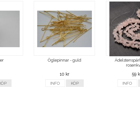
ver
Öglepinnar - guld
Ädelstenspärl
rosenkv
10 kr
59 k
KÖP
INFO
KÖP
INFO