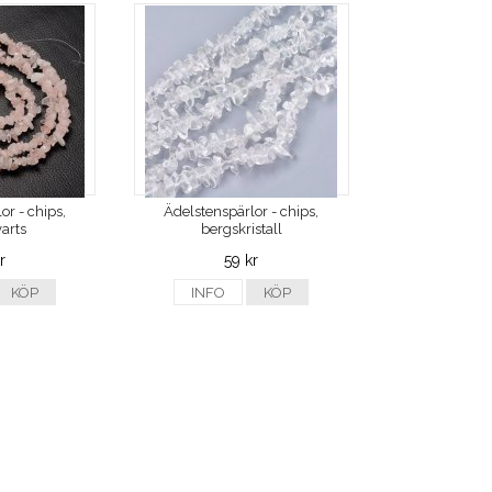
or - chips,
Ädelstenspärlor - chips,
arts
bergskristall
r
59 kr
KÖP
INFO
KÖP