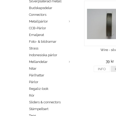
Silverpläterad metall
Budskapsdelar
Connectors
Metallpärlor
CCB-Pärlor
Emaljerat
Foto- & bildramar
Strass
Wire - sil
Indonesiska pärlor
39 kr
Mellandelar
Nitar
INFO
Pärlhattar
Pärlor
Regaliz-look
Rör
Sliders & connectors
Stämpelbart
Tags