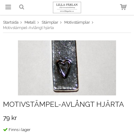
Startsida
Metall
Stämplar
Motivstämplar
Produkten har blivit tillagd i
Motivstämpel-Avlångt hjärta
varukorgen
MOTIVSTÄMPEL-AVLÅNGT HJÄRTA
79 kr
Finns i lager