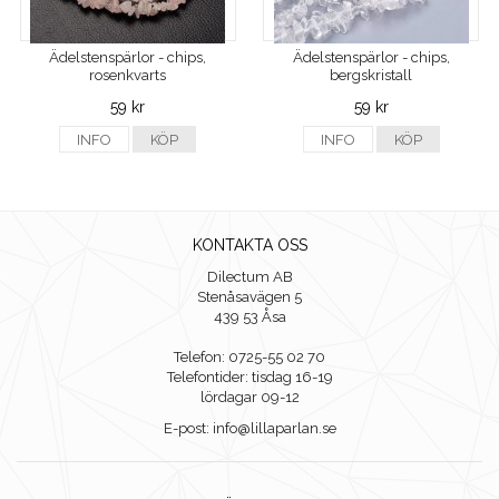
Ädelstenspärlor - chips,
Ädelstenspärlor - chips,
rosenkvarts
bergskristall
59 kr
59 kr
INFO
KÖP
INFO
KÖP
KONTAKTA OSS
Dilectum AB
Stenåsavägen 5
439 53 Åsa
Telefon: 0725-55 02 70
Telefontider: tisdag 16-19
lördagar 09-12
E-post: info@lillaparlan.se