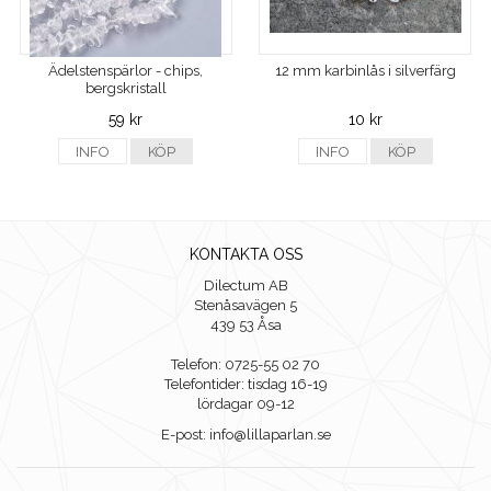
Ädelstenspärlor - chips,
12 mm karbinlås i silverfärg
bergskristall
59 kr
10 kr
INFO
KÖP
INFO
KÖP
KONTAKTA OSS
Dilectum AB
Stenåsavägen 5
439 53 Åsa
Telefon: 0725-55 02 70
Telefontider: tisdag 16-19
lördagar 09-12
E-post: info@lillaparlan.se