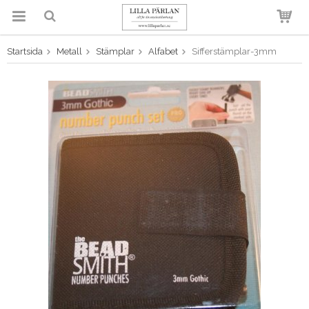
Startsida
Metall
Stämplar
Alfabet
Sifferstämplar-3mm
Produkten har blivit tillagd i
varukorgen