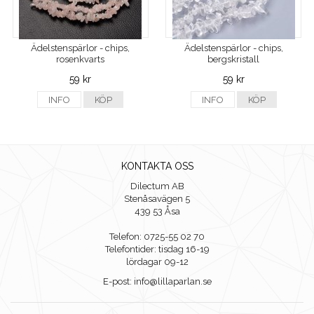
Ädelstenspärlor - chips,
Ädelstenspärlor - chips,
rosenkvarts
bergskristall
59 kr
59 kr
INFO
KÖP
INFO
KÖP
KONTAKTA OSS
Dilectum AB
Stenåsavägen 5
439 53 Åsa
Telefon: 0725-55 02 70
Telefontider: tisdag 16-19
lördagar 09-12
E-post: info@lillaparlan.se