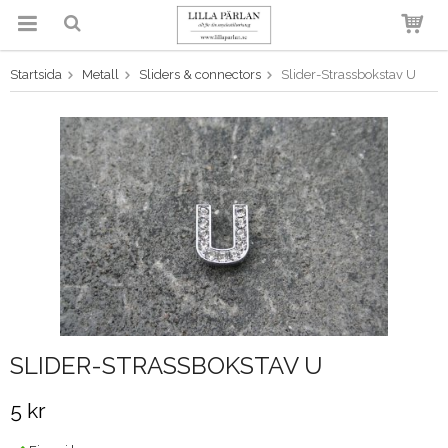
Startsida
Metall
Sliders & connectors
Slider-Strassbokstav U
Produkten har blivit tillagd i
varukorgen
SLIDER-STRASSBOKSTAV U
5 kr