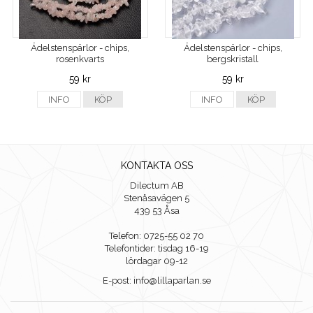
Ädelstenspärlor - chips,
Ädelstenspärlor - chips,
rosenkvarts
bergskristall
59 kr
59 kr
INFO
KÖP
INFO
KÖP
KONTAKTA OSS
Dilectum AB
Stenåsavägen 5
439 53 Åsa
Telefon: 0725-55 02 70
Telefontider: tisdag 16-19
lördagar 09-12
E-post: info@lillaparlan.se