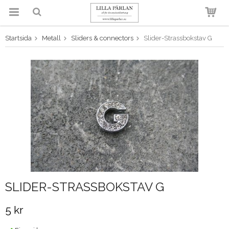
Startsida
Metall
Sliders & connectors
Slider-Strassbokstav G
Produkten har blivit tillagd i
varukorgen
SLIDER-STRASSBOKSTAV G
5 kr