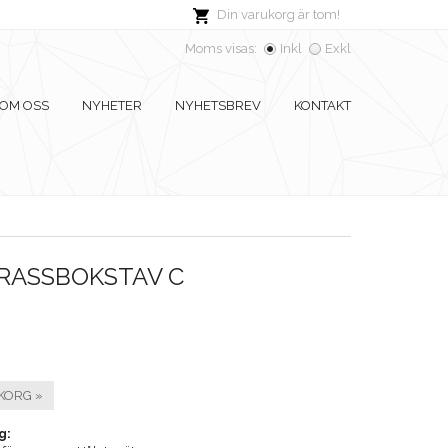
Din varukorg är tom!
Moms visas:
Inkl
Exkl
OM OSS
NYHETER
NYHETSBREV
KONTAKT
TRASSBOKSTAV C
KORG »
g: