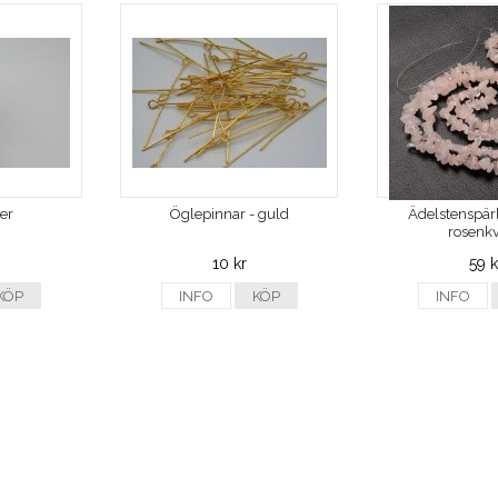
ver
Öglepinnar - guld
Ädelstenspärl
rosenkv
10 kr
59 k
KÖP
INFO
KÖP
INFO