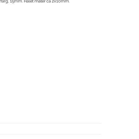
lverfärg, 15mm. Hålet mäter ca 2x10mm.