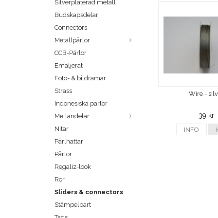
Silverpläterad metall
Budskapsdelar
Connectors
Metallpärlor
CCB-Pärlor
Emaljerat
Foto- & bildramar
Strass
Wire - sil
Indonesiska pärlor
39 kr
Mellandelar
Nitar
INFO
Pärlhattar
Pärlor
Regaliz-look
Rör
Sliders & connectors
Stämpelbart
Tags