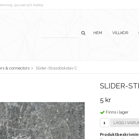
lverkning, pyssel och hobby
HEM
VILLKOR
ers & connectors
Slider-Strassbokstav C
SLIDER-S
5 kr
Finns i lager
LÄGG I VARU
Produktbeskrivnin