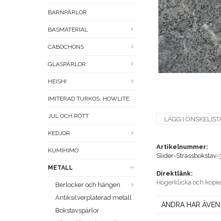
BARNPÄRLOR
BASMATERIAL
CABOCHONS
GLASPÄRLOR
HEISHI
IMITERAD TURKOS, HOWLITE
JUL OCH RÖTT
LÄGG I ÖNSKELIST
KEDJOR
Artikelnummer:
KUMIHIMO
Slider-Strassbokstav-
METALL
Direktlänk:
Högerklicka och kopi
Berlocker och hängen
Antiksilverpläterad metall
ANDRA HAR ÄVEN
Bokstavspärlor