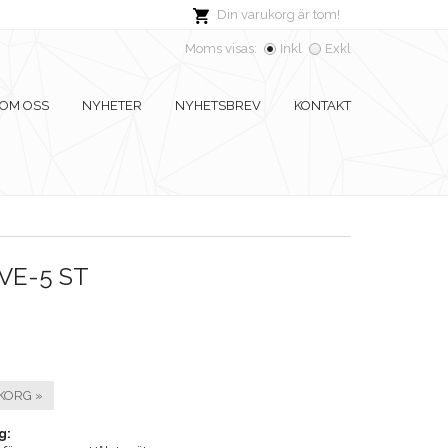
Din varukorg är tom!
Moms visas:
Inkl
Exkl
OM OSS
NYHETER
NYHETSBREV
KONTAKT
VE-5 ST
KORG »
g: