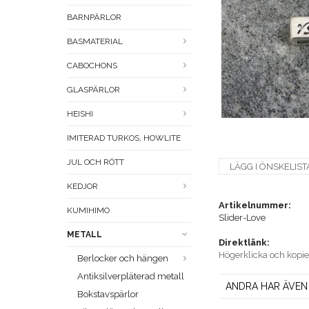
BARNPÄRLOR
BASMATERIAL
CABOCHONS
GLASPÄRLOR
HEISHI
IMITERAD TURKOS, HOWLITE
JUL OCH RÖTT
LÄGG I ÖNSKELIST
KEDJOR
Artikelnummer:
KUMIHIMO
Slider-Love
METALL
Direktlänk:
Högerklicka och kopi
Berlocker och hängen
Antiksilverpläterad metall
ANDRA HAR ÄVEN
Bokstavspärlor