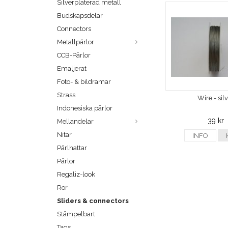
Silverpläterad metall
Budskapsdelar
Connectors
Metallpärlor
CCB-Pärlor
Emaljerat
Foto- & bildramar
Strass
Wire - sil
Indonesiska pärlor
39 kr
Mellandelar
Nitar
INFO
Pärlhattar
Pärlor
Regaliz-look
Rör
Sliders & connectors
Stämpelbart
Tags