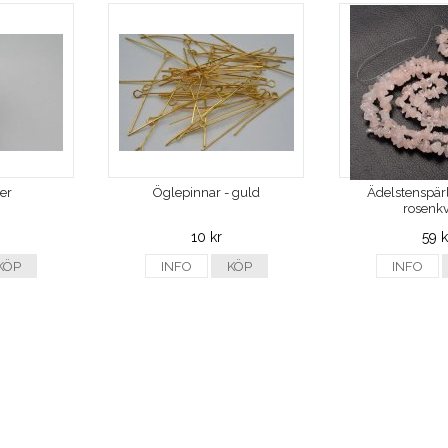
ver
Öglepinnar - guld
Ädelstenspärl
rosenkv
10 kr
59 k
KÖP
INFO
KÖP
INFO