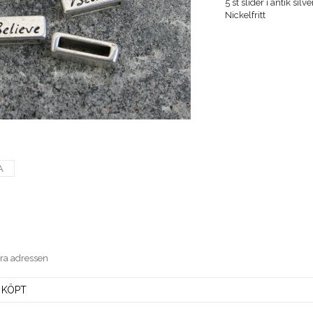
5 st slider i antik s
Nickelfritt
A
era adressen
 KÖPT