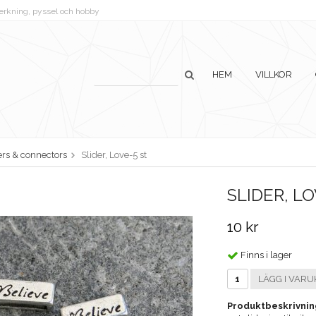
lverkning, pyssel och hobby
HEM
VILLKOR
ers & connectors
Slider, Love-5 st
SLIDER, LO
10 kr
Finns i lager
LÄGG I VARU
Produktbeskrivnin