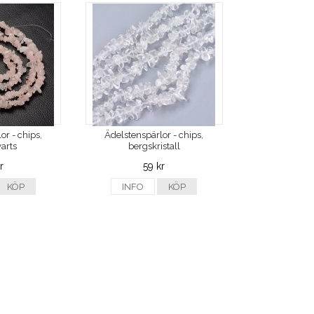
or - chips,
Ädelstenspärlor - chips,
arts
bergskristall
r
59 kr
KÖP
INFO
KÖP