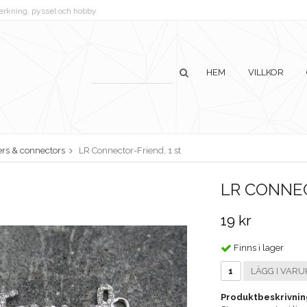
lverkning, pyssel och hobby
HEM
VILLKOR
ers & connectors
LR Connector-Friend, 1 st
LR CONNEC
19 kr
Finns i lager
LÄGG I VARU
Produktbeskrivnin