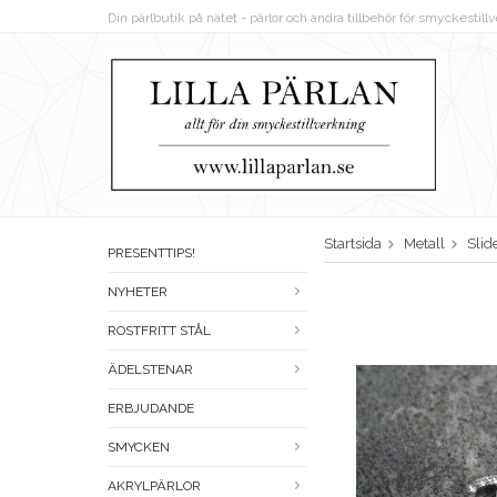
Din pärlbutik på nätet - pärlor och andra tillbehör för smyckestil
Startsida
Metall
Slid
PRESENTTIPS!
NYHETER
ROSTFRITT STÅL
ÄDELSTENAR
ERBJUDANDE
SMYCKEN
AKRYLPÄRLOR