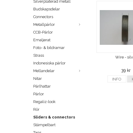
Silverpläterad metall
Budskapsdelar
Connectors
Metallpärlor
CCB-Pärlor
Emaljerat
Foto- & bildramar
Strass
Wire - sil
Indonesiska pärlor
39 kr
Mellandelar
Nitar
INFO
Pärlhattar
Pärlor
Regaliz-look
Rör
Sliders & connectors
Stämpelbart
Tags