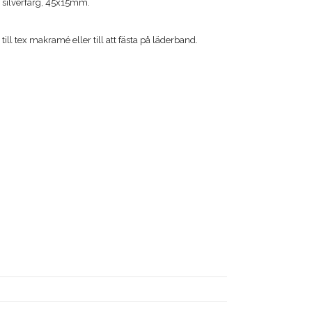
s silverfärg, 45x15mm.
ill tex makramé eller till att fästa på läderband.