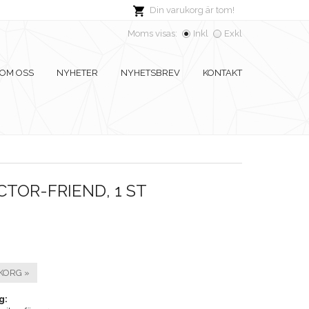
Din varukorg är tom!
Moms visas:
Inkl
Exkl
OM OSS
NYHETER
NYHETSBREV
KONTAKT
TOR-FRIEND, 1 ST
KORG »
g: