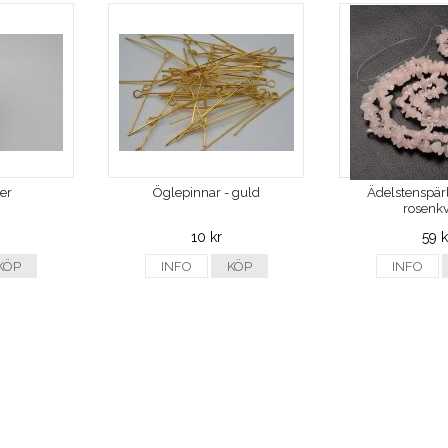
ver
Öglepinnar - guld
Ädelstenspärl
rosenkv
10 kr
59 k
KÖP
INFO
KÖP
INFO