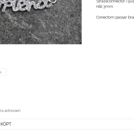
Strassconnector i lju
Hål:3mm
Conectorn passar bra t
A
era adressen
 KÖPT