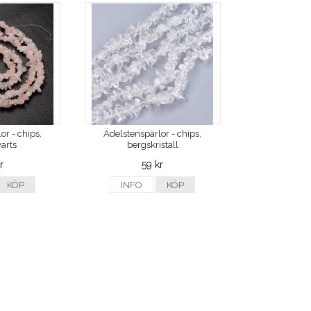
or - chips,
Ädelstenspärlor - chips,
arts
bergskristall
r
59 kr
KÖP
INFO
KÖP